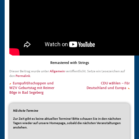
Remastered with Strings
Dieser Beitrag wurde unter
Allgemein
veröffentlicht. Setze ein Lesezeichen auf
den
Permalink
.
Europafrühschoppen und
CDU wählen – Für
WZV Geburtstag mit Reimer
Deutschland und Europa
Böge in Bad Segeberg
Nächste Termine
Zur Zeit gibt es keine aktuellen Termine! Bitte schauen Sie in den nächsten
Tagen wieder auf unsere Homepage, sobald die nächsten Veranstaltungen
anstehen.