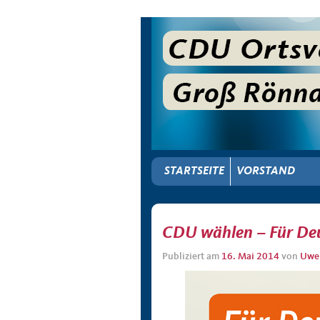
STARTSEITE
VORSTAND
CDU wählen – Für De
Publiziert am
16. Mai 2014
von
Uwe