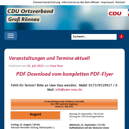
Datenschutzerklärung
Information an den Betroffenen
Impressum
Kontakt
Toggle
navigation
Veranstaltungen und Termine aktuell
Publiziert am
31. Juli 2022
von
Uwe Voss
PDF Download vom kompletten PDF-Flyer
Fehlt Ihr Termin? Bitte an Uwe Voss wenden: Mobil: 0173/9529917 / E-
Mail:
info@uwe-voss.de