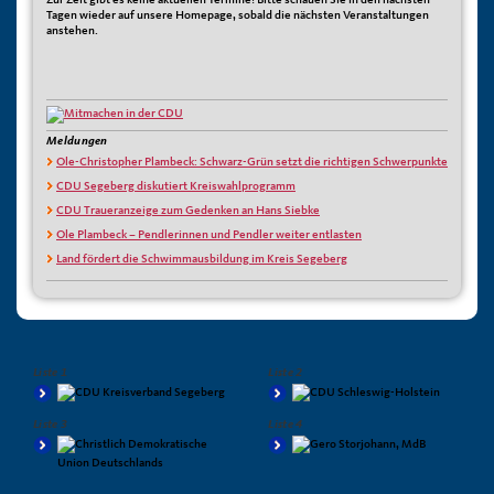
Zur Zeit gibt es keine aktuellen Termine! Bitte schauen Sie in den nächsten
Tagen wieder auf unsere Homepage, sobald die nächsten Veranstaltungen
anstehen.
Meldungen
Ole-Christopher Plambeck: Schwarz-Grün setzt die richtigen Schwerpunkte
CDU Segeberg diskutiert Kreiswahlprogramm
CDU Traueranzeige zum Gedenken an Hans Siebke
Ole Plambeck – Pendlerinnen und Pendler weiter entlasten
Land fördert die Schwimmausbildung im Kreis Segeberg
Liste 1
Liste 2
Liste 3
Liste 4