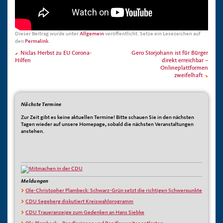
Dieser Beitrag wurde unter
Allgemein
veröffentlicht. Setze ein Lesezeichen auf
den
Permalink
.
Niclas Herbst zu EU Corona-
Gero Storjohann ist für Bürger
Hilfen
direkt erreichbar –
Onlineplattformen
zweifelhaft
Nächste Termine
Zur Zeit gibt es keine aktuellen Termine! Bitte schauen Sie in den nächsten
Tagen wieder auf unsere Homepage, sobald die nächsten Veranstaltungen
anstehen.
Meldungen
Ole-Christopher Plambeck: Schwarz-Grün setzt die richtigen Schwerpunkte
CDU Segeberg diskutiert Kreiswahlprogramm
CDU Traueranzeige zum Gedenken an Hans Siebke