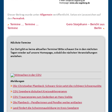
Dieser Beitrag wurde unter
Allgemein
veröffentlicht. Setze ein Lesezeichen auf
den
Permalink
.
Termine …. Termine ….
Gero Storjohann – Bericht aus
Termine
Berlin
Nächste Termine
Zur Zeit gibt es keine aktuellen Termine! Bitte schauen Sie in den nächsten
Tagen wieder auf unsere Homepage, sobald die nächsten Veranstaltungen
anstehen.
Meldungen
Ole-Christopher Plambeck: Schwarz-Grün setzt die richtigen Schwerpunkte
CDU Segeberg diskutiert Kreiswahlprogramm
CDU Traueranzeige zum Gedenken an Hans Siebke
Ole Plambeck – Pendlerinnen und Pendler weiter entlasten
Land fördert die Schwimmausbildung im Kreis Segeberg