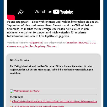
#Bundestagswahl – Liebe Wählerinnen und Wähler, bitte gehen Sie am 26.
September wählen und unterstützen Sie mich und die CDU mit beiden
Stimmen! Ich möchte meine erfolgreiche Politik für Sie auch in den
nächsten vier Jahren fortsetzen und mich weiterhin für moderne
Infrastruktur und sichere Arbeitsplätze engagieren.
Veröffentlicht unter
Allgemein
|
Verschlagwortet mit
anpacken
,
btw2021
,
CDU
,
einervonuns
,
guterplan
,
Segeberg
,
Stormarn
|
Nächste Termine
Zur Zeit gibt es keine aktuellen Termine! Bitte schauen Sie in den nächsten
Tagen wieder auf unsere Homepage, sobald die nächsten Veranstaltungen
anstehen.
Meldungen
Ole-Christopher Plambeck: Schwarz-Grün setzt die richtigen Schwerpunkte
CDU Segeberg diskutiert Kreiswahlprogramm