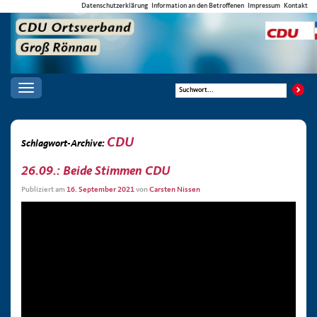
Datenschutzerklärung
Information an den Betroffenen
Impressum
Kontakt
Toggle
navigation
CDU
Schlagwort-Archive:
26.09.: Beide Stimmen CDU
Publiziert am
16. September 2021
von
Carsten Nissen