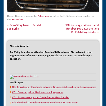
Dieser Beitrag wurde unter
Allgemein
veröffentlicht. Setze ein Lesezeichen auf
den
Permalink
.
Gero Storjohann – Bericht
CDU Kreistagsfraktion dankt
aus Berlin
für über 1000 Kuscheltiere
für Flüchtlingskinder
Nächste Termine
Zur Zeit gibt es keine aktuellen Termine! Bitte schauen Sie in den nächsten
Tagen wieder auf unsere Homepage, sobald die nächsten Veranstaltungen
anstehen.
Meldungen
Ole-Christopher Plambeck: Schwarz-Grün setzt die richtigen Schwerpunkte
CDU Segeberg diskutiert Kreiswahlprogramm
CDU Traueranzeige zum Gedenken an Hans Siebke
Ole Plambeck – Pendlerinnen und Pendler weiter entlasten