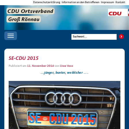
Datenschutzerklärung
Information an den Betroffenen
Impressum
Kontakt
Toggle
navigation
SE-CDU 2015
Publiziert am
11. November 2014
von
Uwe Voss
….jünger, bunter, weiblicher …..