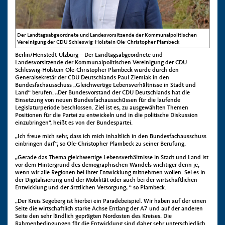
Der Landtagsabgeordnete und Landesvorsitzende der Kommunalpolitischen
Vereinigung der CDU Schleswig-Holstein Ole-Christopher Plambeck
Berlin/Henstedt-Ulzburg – Der Landtagsabgeordnete und
Landesvorsitzende der Kommunalpolitischen Vereinigung der CDU
Schleswig-Holstein Ole-Christopher Plambeck wurde durch den
Generalsekretär der CDU Deutschlands Paul Ziemiak in den
Bundesfachausschuss „Gleichwertige Lebensverhältnisse in Stadt und
Land“ berufen. „Der Bundesvorstand der CDU Deutschlands hat die
Einsetzung von neuen Bundesfachausschüssen für die laufende
Legislaturperiode beschlossen. Ziel ist es, zu ausgewählten Themen
Positionen für die Partei zu entwickeln und in die politische Diskussion
einzubringen“, heißt es von der Bundespartei.
„Ich freue mich sehr, dass ich mich inhaltlich in den Bundesfachausschuss
einbringen darf“, so Ole-Christopher Plambeck zu seiner Berufung.
„Gerade das Thema gleichwertige Lebensverhältnisse in Stadt und Land ist
vor dem Hintergrund des demographischen Wandels wichtiger denn je,
wenn wir alle Regionen bei ihrer Entwicklung mitnehmen wollen. Sei es in
der Digitalisierung und der Mobilität oder auch bei der wirtschaftlichen
Entwicklung und der ärztlichen Versorgung, “ so Plambeck.
„Der Kreis Segeberg ist hierbei ein Paradebeispiel. Wir haben auf der einen
Seite die wirtschaftlich starke Achse Entlang der A7 und auf der anderen
Seite den sehr ländlich geprägten Nordosten des Kreises. Die
Rahmenbedingungen für die Entwicklung sind daher sehr unterschiedlich.