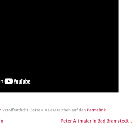
n
veröffentlicht. Setze ein Lesezeichen auf den
Permalink
.
in
Peter Altmaier in Bad Bramstedt