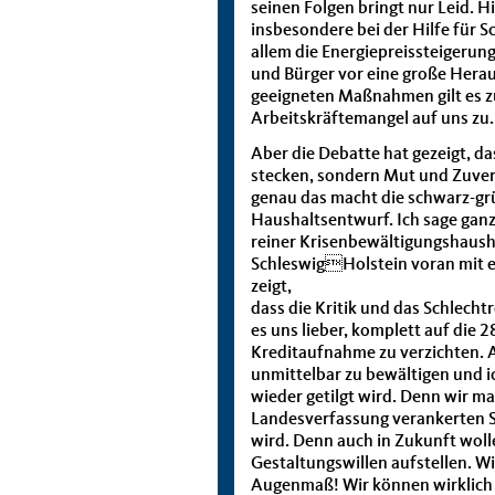
seinen Folgen bringt nur Leid. Hi
insbesondere bei der Hilfe für S
allem die Energiepreissteigerun
und Bürger vor eine große Herau
geeigneten Maßnahmen gilt es 
Arbeitskräftemangel auf uns zu. 
Aber die Debatte hat gezeigt, das
stecken, sondern Mut und Zuver
genau das macht die schwarz-gr
Haushaltsentwurf. Ich sage ganz
reiner Krisenbewältigungshaushal
SchleswigHolstein voran mit 
zeigt,
dass die Kritik und das Schlecht
es uns lieber, komplett auf die 
Kreditaufnahme zu verzichten. 
unmittelbar zu bewältigen und ic
wieder getilgt wird. Denn wir m
Landesverfassung verankerten S
wird. Denn auch in Zukunft wol
Gestaltungswillen aufstellen. Wie
Augenmaß! Wir können wirklich 