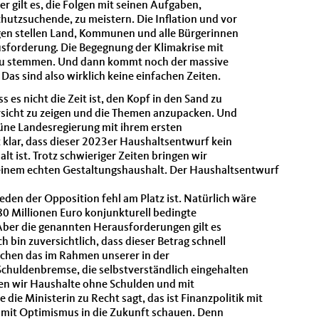
er gilt es, die Folgen mit seinen Aufgaben,
chutzsuchende, zu meistern. Die Inflation und vor
gen stellen Land, Kommunen und alle Bürgerinnen
sforderung. Die Begegnung der Klimakrise mit
zu stemmen. Und dann kommt noch der massive
Das sind also wirklich keine einfachen Zeiten.
s es nicht die Zeit ist, den Kopf in den Sand zu
sicht zu zeigen und die Themen anzupacken. Und
üne Landesregierung mit ihrem ersten
 klar, dass dieser 2023er Haushaltsentwurf kein
t ist. Trotz schwieriger Zeiten bringen wir
einem echten Gestaltungshaushalt. Der Haushaltsentwurf
reden der Opposition fehl am Platz ist. Natürlich wäre
280 Millionen Euro konjunkturell bedingte
Aber die genannten Herausforderungen gilt es
h bin zuversichtlich, dass dieser Betrag schnell
achen das im Rahmen unserer in der
chuldenbremse, die selbstverständlich eingehalten
len wir Haushalte ohne Schulden und mit
 die Ministerin zu Recht sagt, das ist Finanzpolitik mit
mit Optimismus in die Zukunft schauen. Denn