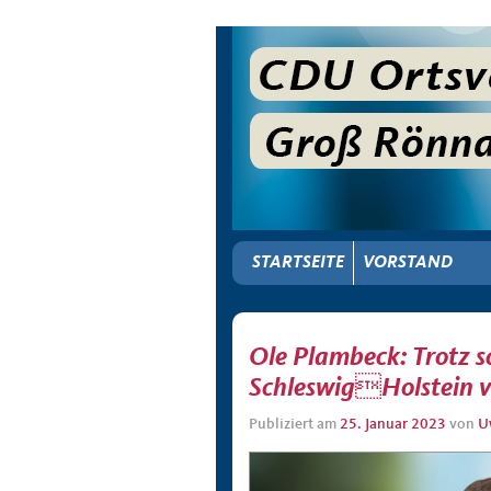
STARTSEITE
VORSTAND
Ole Plambeck: Trotz s
SchleswigHolstein 
Publiziert am
25. Januar 2023
von
U