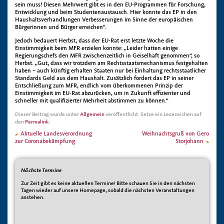
sein muss! Diesen Mehrwert gibt es in den EU-Programmen für Forschung,
Entwicklung und beim Studentenaustausch. Hier konnte das EP in den
Haushaltsverhandlungen Verbesserungen im Sinne der europäischen
Bürgerinnen und Bürger erreichen“.
Jedoch bedauert Herbst, dass der EU-Rat erst letzte Woche die
Einstimmigkeit beim MFR erzielen konnte: „Leider hatten einige
Regierungschefs den MFR zwischenzeitlich in Geiselhaft genommen“, so
Herbst. „Gut, dass wir trotzdem am Rechtsstaatsmechanismus festgehalten
haben – auch künftig erhalten Staaten nur bei Einhaltung rechtsstaatlicher
Standards Geld aus dem Haushalt. Zusätzlich fordert das EP in seiner
Entschließung zum MFR, endlich vom überkommenen Prinzip der
Einstimmigkeit im EU-Rat abzurücken, um in Zukunft effizienter und
schneller mit qualifizierter Mehrheit abstimmen zu können.“
Dieser Beitrag wurde unter
Allgemein
veröffentlicht. Setze ein Lesezeichen auf
den
Permalink
.
Aktuelle Landesverordnung
Weihnachtsgruß von Gero
zur Coronabekämpfung
Storjohann
Nächste Termine
Zur Zeit gibt es keine aktuellen Termine! Bitte schauen Sie in den nächsten
Tagen wieder auf unsere Homepage, sobald die nächsten Veranstaltungen
anstehen.