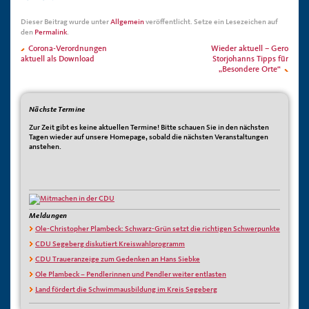
Dieser Beitrag wurde unter
Allgemein
veröffentlicht. Setze ein Lesezeichen auf
den
Permalink
.
Corona-Verordnungen
Wieder aktuell – Gero
aktuell als Download
Storjohanns Tipps für
„Besondere Orte“
Nächste Termine
Zur Zeit gibt es keine aktuellen Termine! Bitte schauen Sie in den nächsten
Tagen wieder auf unsere Homepage, sobald die nächsten Veranstaltungen
anstehen.
Meldungen
Ole-Christopher Plambeck: Schwarz-Grün setzt die richtigen Schwerpunkte
CDU Segeberg diskutiert Kreiswahlprogramm
CDU Traueranzeige zum Gedenken an Hans Siebke
Ole Plambeck – Pendlerinnen und Pendler weiter entlasten
Land fördert die Schwimmausbildung im Kreis Segeberg