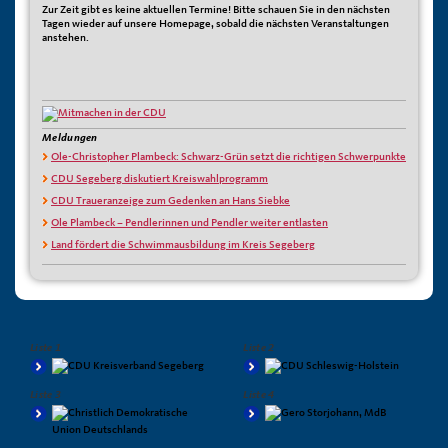
Zur Zeit gibt es keine aktuellen Termine! Bitte schauen Sie in den nächsten
Tagen wieder auf unsere Homepage, sobald die nächsten Veranstaltungen
anstehen.
Meldungen
Ole-Christopher Plambeck: Schwarz-Grün setzt die richtigen Schwerpunkte
CDU Segeberg diskutiert Kreiswahlprogramm
CDU Traueranzeige zum Gedenken an Hans Siebke
Ole Plambeck – Pendlerinnen und Pendler weiter entlasten
Land fördert die Schwimmausbildung im Kreis Segeberg
Liste 1
Liste 2
Liste 3
Liste 4