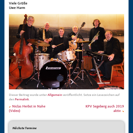
Viele Grüße
Uwe Harm
Dieser Beitrag wurde unter
Allgemein
veröffentlicht. Setze ein Lesezeichen auf
den
Permalink
.
Niclas Herbst in Nahe
KPV Segeberg auch 2019
(Video)
aktiv
Nächste Termine