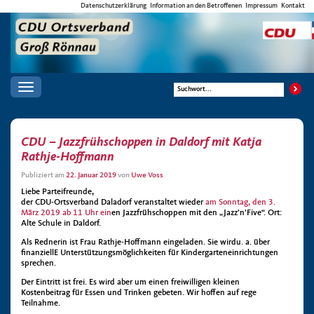
Datenschutzerklärung
Information an den Betroffenen
Impressum
Kontakt
Toggle
navigation
CDU – Jazzfrühschoppen in Daldorf mit Katja
Rathje-Hoffmann
Publiziert am
22. Januar 2019
von
Uwe Voss
Liebe Parteifreunde,
der CDU-Ortsverband Daladorf veranstaltet wieder
am Sonntag, den 3.
März 2019 ab 11 Uhr ein
en Jazzfrühschoppen mit den „Jazz’n’Five“. Ort:
Alte Schule in Daldorf.
Als Rednerin ist Frau Rathje-Hoffmann eingeladen. Sie wirdu. a. über
finanziellE Unterstützungsmöglichkeiten für Kindergarteneinrichtungen
sprechen.
Der Eintritt ist frei. Es wird aber um einen freiwilligen kleinen
Kostenbeitrag für Essen und Trinken gebeten. Wir hoffen auf rege
Teilnahme.