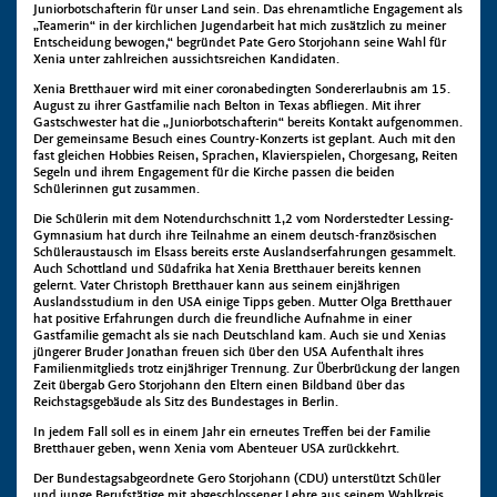
Juniorbotschafterin für unser Land sein. Das ehrenamtliche Engagement als
„Teamerin“ in der kirchlichen Jugendarbeit hat mich zusätzlich zu meiner
Entscheidung bewogen,“ begründet Pate Gero Storjohann seine Wahl für
Xenia unter zahlreichen aussichtsreichen Kandidaten.
Xenia Bretthauer wird mit einer coronabedingten Sondererlaubnis am 15.
August zu ihrer Gastfamilie nach Belton in Texas abfliegen. Mit ihrer
Gastschwester hat die „Juniorbotschafterin“ bereits Kontakt aufgenommen.
Der gemeinsame Besuch eines Country-Konzerts ist geplant. Auch mit den
fast gleichen Hobbies Reisen, Sprachen, Klavierspielen, Chorgesang, Reiten
Segeln und ihrem Engagement für die Kirche passen die beiden
Schülerinnen gut zusammen.
Die Schülerin mit dem Notendurchschnitt 1,2 vom Norderstedter Lessing-
Gymnasium hat durch ihre Teilnahme an einem deutsch-französischen
Schüleraustausch im Elsass bereits erste Auslandserfahrungen gesammelt.
Auch Schottland und Südafrika hat Xenia Bretthauer bereits kennen
gelernt. Vater Christoph Bretthauer kann aus seinem einjährigen
Auslandsstudium in den USA einige Tipps geben. Mutter Olga Bretthauer
hat positive Erfahrungen durch die freundliche Aufnahme in einer
Gastfamilie gemacht als sie nach Deutschland kam. Auch sie und Xenias
jüngerer Bruder Jonathan freuen sich über den USA Aufenthalt ihres
Familienmitglieds trotz einjähriger Trennung. Zur Überbrückung der langen
Zeit übergab Gero Storjohann den Eltern einen Bildband über das
Reichstagsgebäude als Sitz des Bundestages in Berlin.
In jedem Fall soll es in einem Jahr ein erneutes Treffen bei der Familie
Bretthauer geben, wenn Xenia vom Abenteuer USA zurückkehrt.
Der Bundestagsabgeordnete Gero Storjohann (CDU) unterstützt Schüler
und junge Berufstätige mit abgeschlossener Lehre aus seinem Wahlkreis