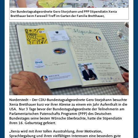
Der Bundestagsabgeordnete Gero Storjohann und PPP Stipendiatin Xenia
Bretthauer beim Farewell-Treff im Garten der Familie Bretthauer,
Norderstedt – Der CDU-Bundestagsabgeordnete Gero Storjohann besuchte
Xenia Bretthauer kurz vor ihrer Abreise zu einem ein Jahr Aufenthalt in die
USA. Nur 3 Tage bevor der Bundestagsabgeordnete der Teilnehmerin am
Parlamentarischen Patenschafts Programm (PPP) des Deutschen
Bundestages seine besten Wünsche überbrachte, hatte die Stipendiatin
ihren 16. Geburtstag gefeiert.
„Xenia wird mit ihrer tollen Ausstrahlung, ihrer Motivation,
Sprachbegabung und ihren vielfältigen Interessen eine besonders gute