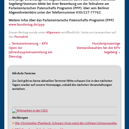
Segeberg/Stormarn-Mitte bei ihrer Bewerbung um die Teilnahme am
Parlamentarischen Patenschafts Programm (PPP). über sein Berliner
Abgeordnetenbüro unter der Telefonnummer 030/227-77762.
Weitere Infos über das Parlamentarische Patenschafts-Programm (PPP)
www.bundestag.de/ppp
Dieser Beitrag wurde unter
Allgemein
veröffentlicht. Setze ein Lesezeichen auf
den
Permalink
.
Terminerinnerung – KPV
Hundertprozentige
Open Air
Vorstandswahlen bei der KPV
Jahreshauptversammlung am
Segeberg
Dienstag
Nächste Termine
Zur Zeit gibt es keine aktuellen Termine! Bitte schauen Sie in den nächsten
Tagen wieder auf unsere Homepage, sobald die nächsten Veranstaltungen
anstehen.
Meldungen
Ole-Christopher Plambeck: Schwarz-Grün setzt die richtigen Schwerpunkte