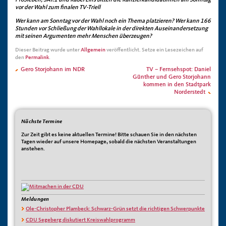
ProSieben, SAT.1 und Kabel Eins bitten die Kanzlerkandidatinnen am Sonntag
vor der Wahl zum finalen TV-Triell
Wer kann am Sonntag vor der Wahl noch ein Thema platzieren? Wer kann 166
Stunden vor Schließung der Wahllokale in der direkten Auseinandersetzung
mit seinen Argumenten mehr Menschen überzeugen?
Dieser Beitrag wurde unter
Allgemein
veröffentlicht. Setze ein Lesezeichen auf
den
Permalink
.
Gero Storjohann im NDR
TV – Fernsehspot: Daniel
Günther und Gero Storjohann
kommen in den Stadtpark
Norderstedt
Nächste Termine
Zur Zeit gibt es keine aktuellen Termine! Bitte schauen Sie in den nächsten
Tagen wieder auf unsere Homepage, sobald die nächsten Veranstaltungen
anstehen.
Meldungen
Ole-Christopher Plambeck: Schwarz-Grün setzt die richtigen Schwerpunkte
CDU Segeberg diskutiert Kreiswahlprogramm