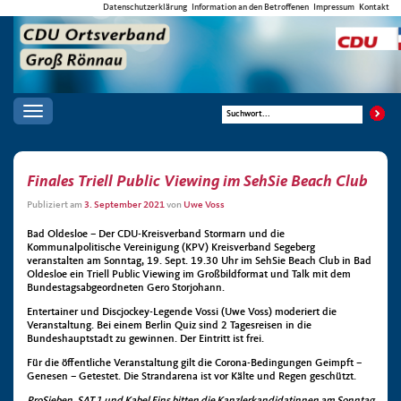
Datenschutzerklärung
Information an den Betroffenen
Impressum
Kontakt
Toggle
navigation
Finales Triell Public Viewing im SehSie Beach Club
Publiziert am
3. September 2021
von
Uwe Voss
Bad Oldesloe – Der CDU-Kreisverband Stormarn und die
Kommunalpolitische Vereinigung (KPV) Kreisverband Segeberg
veranstalten am Sonntag, 19. Sept. 19.30 Uhr im SehSie Beach Club in Bad
Oldesloe ein Triell Public Viewing im Großbildformat und Talk mit dem
Bundestagsabgeordneten Gero Storjohann.
Entertainer und Discjockey-Legende Vossi (Uwe Voss) moderiert die
Veranstaltung. Bei einem Berlin Quiz sind 2 Tagesreisen in die
Bundeshauptstadt zu gewinnen. Der Eintritt ist frei.
Für die öffentliche Veranstaltung gilt die Corona-Bedingungen Geimpft –
Genesen – Getestet. Die Strandarena ist vor Kälte und Regen geschützt.