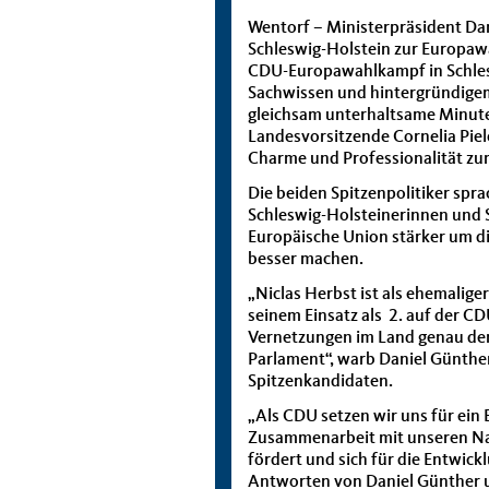
Wentorf – Ministerpräsident Da
Schleswig-Holstein zur Europaw
CDU-Europawahlkampf in Schleswi
Sachwissen und hintergründigem
gleichsam unterhaltsame Minuten
Landesvorsitzende Cornelia Piel
Charme und Professionalität zu
Die beiden Spitzenpolitiker sprac
Schleswig-Holsteinerinnen und S
Europäische Union stärker um 
besser machen.
„Niclas Herbst ist als ehemalig
seinem Einsatz als 2. auf der C
Vernetzungen im Land genau der 
Parlament“, warb Daniel Günthe
Spitzenkandidaten.
„Als CDU setzen wir uns für ein 
Zusammenarbeit mit unseren Na
fördert und sich für die Entwickl
Antworten von Daniel Günther u