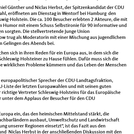
niel Günther und Niclas Herbst, der Spitzenkandidat der CDU
ahl, eröffneten am Dienstag in Wentorf bei Hamburg den
g-Holstein. Die ca. 100 Besucher erlebten 2 Akteure, die mit
 Humor mit einem Schuss Selbstironie für 90 informative und
 sorgten. Die stellvertretende Junge Union
ow trug als Moderatorin mit einer Mischung aus jugendlichem
m Gelingen des Abends bei.
hen sich in ihren Reden für ein Europa aus, in dem sich die
chleswig-Holsteiner zu Hause fühlen. Dafür muss sich die
die wirklichen Probleme kümmern und das Leben der Menschen
er europapolitischer Sprecher der CDU-Landtagsfraktion,
DU-Liste der letzten Europawahlen und mit seinen guten
richtige Vertreter Schleswig-Holsteins für das Europäische
r unter dem Applaus der Besucher für den CDU
Europa ein, das den heimischen Mittelstand stärkt, die
chbarländern ausbaut, Umweltschutz und Landwirtschaft
ung unserer Regionen einsetzt“, ist das Fazit aus den
nd Niclas Herbst in der anschließenden Diskussion mit den