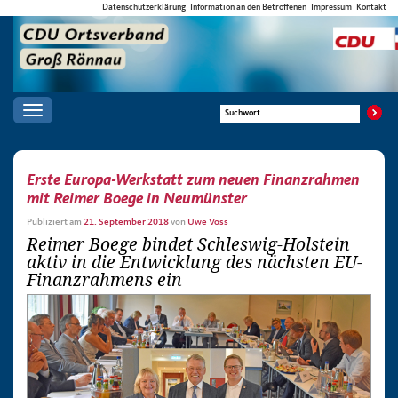
Datenschutzerklärung
Information an den Betroffenen
Impressum
Kontakt
Toggle
navigation
Erste Europa-Werkstatt zum neuen Finanzrahmen
mit Reimer Boege in Neumünster
Publiziert am
21. September 2018
von
Uwe Voss
Reimer Boege bindet Schleswig-Holstein
aktiv in die Entwicklung des nächsten EU-
Finanzrahmens ein