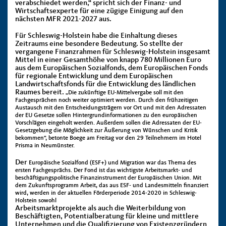
verabschiedet werden,“ spricht sich der Finanz- und
Wirtschaftsexperte für eine zügige Einigung auf den
nächsten MFR 2021-2027 aus.
Für Schleswig-Holstein habe die Einhaltung dieses
Zeitraums eine besondere Bedeutung. So stellte der
vergangene Finanzrahmen für Schleswig-Holstein insgesamt
Mittel in einer Gesamthöhe von knapp 780 Millionen Euro
aus dem Europäischen Sozialfonds, dem Europäischen Fonds
für regionale Entwicklung und dem Europäischen
Landwirtschaftsfonds für die Entwicklung des ländlichen
Raumes bereit.
„Die zukünftige EU-Mittelvergabe soll mit den
Fachgesprächen noch weiter optimiert werden. Durch den frühzeitigen
Austausch mit den Entscheidungsträgern vor Ort und mit den Adressaten
der EU Gesetze sollen Hintergrundinformationen zu den europäischen
Vorschlägen eingeholt werden. Außerdem sollen die Adressaten der EU-
Gesetzgebung die Möglichkeit zur Äußerung von Wünschen und Kritik
bekommen“, betonte Boege am Freitag vor den 29 Teilnehmern im Hotel
Prisma in Neumünster.
Der
Europäische Sozialfond (ESF+) und Migration war das Thema des
ersten Fachgesprächs. Der Fond ist das wichtigste Arbeitsmarkt- und
beschäftigungspolitische Finanzinstrument der Europäischen Union. Mit
dem Zukunftsprogramm Arbeit, das aus ESF- und Landesmitteln finanziert
wird, werden in der aktuellen Förderperiode 2014-2020 in Schleswig-
Holstein sowohl
Arbeitsmarktprojekte als auch die Weiterbildung von
Beschäftigten, Potentialberatung für kleine und mittlere
Unternehmen und die Qualifizierung von Existenzgründern