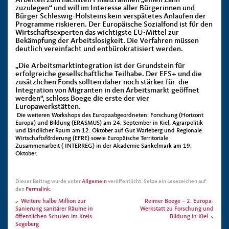
Arbeiten zum nächsten Finanzrahmen „einen Zahn
zuzulegen“ und will im Interesse aller Bürgerinnen und
Bürger Schleswig-Holsteins kein verspätetes Anlaufen der
Programme riskieren. Der Europäische Sozialfond ist für den
Wirtschaftsexperten das wichtigste EU-Mittel zur
Bekämpfung der Arbeitslosigkeit. Die Verfahren müssen
deutlich vereinfacht und entbürokratisiert werden.
„Die Arbeitsmarktintegration ist der Grundstein für
erfolgreiche gesellschaftliche Teilhabe. Der EFS+ und die
zusätzlichen Fonds sollten daher noch stärker für die
Integration von Migranten in den Arbeitsmarkt geöffnet
werden“, schloss Boege die erste der vier
Europawerkstätten.
Die weiteren Workshops des Europaabgeordneten: Forschung (Horizont
Europa) und Bildung (ERASMUS) am 24. September in Kiel, Agrarpolitik
und ländlicher Raum am 12. Oktober auf Gut Warleberg und Regionale
Wirtschaftsförderung (EFRE) sowie Europäische Territoriale
Zusammenarbeit ( INTERREG) in der Akademie Sankelmark am 19.
Oktober.
Dieser Beitrag wurde unter
Allgemein
veröffentlicht. Setze ein Lesezeichen auf
den
Permalink
.
Weitere halbe Million zur
Reimer Boege – 2. Europa-
Sanierung sanitärer Räume in
Werkstatt zu Forschung und
öffentlichen Schulen im Kreis
Bildung in Kiel
Segeberg