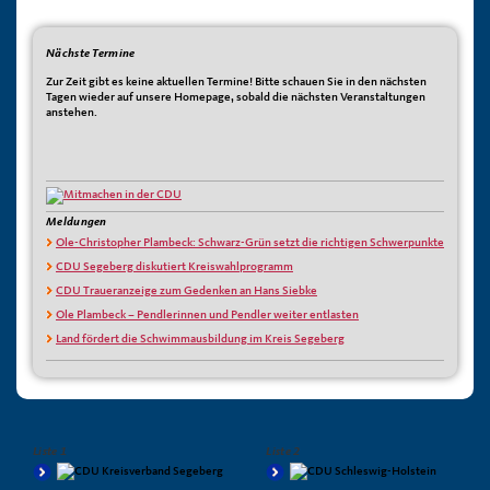
Nächste Termine
Zur Zeit gibt es keine aktuellen Termine! Bitte schauen Sie in den nächsten
Tagen wieder auf unsere Homepage, sobald die nächsten Veranstaltungen
anstehen.
Meldungen
Ole-Christopher Plambeck: Schwarz-Grün setzt die richtigen Schwerpunkte
CDU Segeberg diskutiert Kreiswahlprogramm
CDU Traueranzeige zum Gedenken an Hans Siebke
Ole Plambeck – Pendlerinnen und Pendler weiter entlasten
Land fördert die Schwimmausbildung im Kreis Segeberg
Liste 1
Liste 2