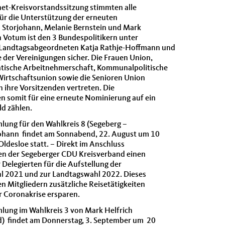
rnet-Kreisvorstandssitzung stimmten alle
ür die Unterstützung der erneuten
Storjohann, Melanie Bernstein und Mark
n Votum ist den 3 Bundespolitikern unter
 Landtagsabgeordneten Katja Rathje-Hoffmann und
der Vereinigungen sicher. Die Frauen Union,
atische Arbeitnehmerschaft, Kommunalpolitische
Wirtschaftsunion sowie die Senioren Union
 ihre Vorsitzenden vertreten. Die
somit für eine erneute Nominierung auf ein
ld zählen.
lung für den Wahlkreis 8 (Segeberg –
johann findet am Sonnabend, 22. August um 10
Oldesloe statt. – Direkt im Anschluss
en der Segeberger CDU Kreisverband einen
 Delegierten für die Aufstellung der
l 2021 und zur Landtagswahl 2022. Dieses
n Mitgliedern zusätzliche Reisetätigkeiten
r Coronakrise ersparen.
lung im Wahlkreis 3 von Mark Helfrich
d) findet am Donnerstag, 3. September um 20