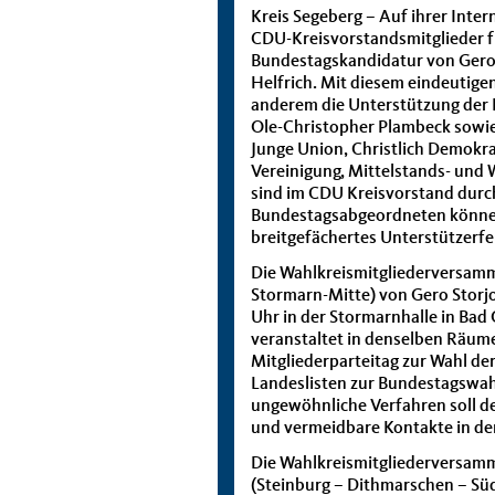
Kreis Segeberg – Auf ihrer Inte
CDU-Kreisvorstandsmitglieder f
Bundestagskandidatur von Gero 
Helfrich. Mit diesem eindeutige
anderem die Unterstützung der
Ole-Christopher Plambeck sowie 
Junge Union, Christlich Demokr
Vereinigung, Mittelstands- und 
sind im CDU Kreisvorstand durch
Bundestagsabgeordneten können 
breitgefächertes Unterstützerfe
Die Wahlkreismitgliederversamm
Stormarn-Mitte) von Gero Stor
Uhr in der Stormarnhalle in Bad 
veranstaltet in denselben Räum
Mitgliederparteitag zur Wahl der
Landeslisten zur Bundestagswah
ungewöhnliche Verfahren soll de
und vermeidbare Kontakte in de
Die Wahlkreismitgliederversamm
(Steinburg – Dithmarschen – Sü