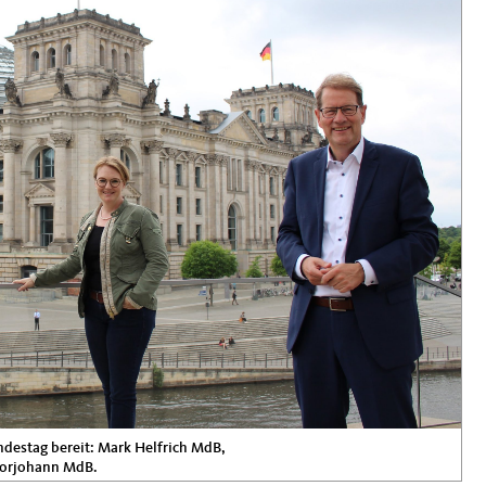
ndestag bereit: Mark Helfrich MdB,
torjohann MdB.