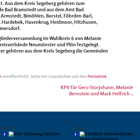
tt. Aus dem Kreis Segeberg gehören zum
nde Bad Bramstedt und aus dem Amt Bad
rmstedt, Bimöhlen, Borstel, Föhrden-Barl,
, Hardebek, Hasenkrug, Heidmoor, Hitzhusen,
mersdorf.
tgliederversammlung im Wahlkreis 6 von Melanie
Kreisverbände Neumünster und Plön festgelegt.
er gehören aus dem Kreis Segeberg die Gemeinden
n
veröffentlicht. Setze ein Lesezeichen auf den
Permalink
.
KPV für Gero Storjohann, Melanie
Bernstein und Mark Helfrich
Liste 2
Liste 3