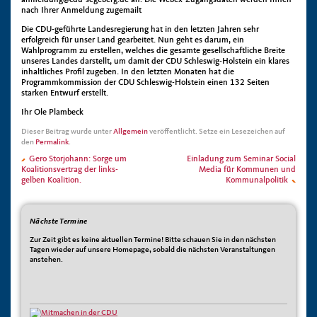
anmeldung@cdu-segeberg.de an. Die Webex-Zugangsdaten werden Ihnen
nach Ihrer Anmeldung zugemailt
Die CDU-geführte Landesregierung hat in den letzten Jahren sehr
erfolgreich für unser Land gearbeitet. Nun geht es darum, ein
Wahlprogramm zu erstellen, welches die gesamte gesellschaftliche Breite
unseres Landes darstellt, um damit der CDU Schleswig-Holstein ein klares
inhaltliches Profil zugeben. In den letzten Monaten hat die
Programmkommission der CDU Schleswig-Holstein einen 132 Seiten
starken Entwurf erstellt.
Ihr Ole Plambeck
Dieser Beitrag wurde unter
Allgemein
veröffentlicht. Setze ein Lesezeichen auf
den
Permalink
.
Gero Storjohann: Sorge um
Einladung zum Seminar Social
Koalitionsvertrag der links-
Media für Kommunen und
gelben Koalition.
Kommunalpolitik
Nächste Termine
Zur Zeit gibt es keine aktuellen Termine! Bitte schauen Sie in den nächsten
Tagen wieder auf unsere Homepage, sobald die nächsten Veranstaltungen
anstehen.