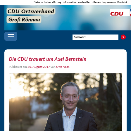
Datenschutzerklärung
Information an den Betroffenen
Impressum
Kontakt
Toggle
navigation
Die CDU trauert um Axel Bernstein
Publiziert am
25. August 2017
von
Uwe Voss