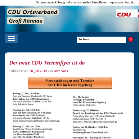
Datenschutzerklärung
Information an den Betroffenen
Impressum
Kontakt
Toggle
navigation
Der neue CDU Terminflyer ist da
Publiziert am
18. Juli 2016
von
Uwe Voss