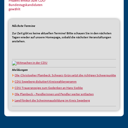
Prozent erneut zum CDU-
Bundestagskandidaten
gewählt
Nächste Termine
Zur Zeit gibt es keine aktuellen Termine! Bitte schauen Sie in den nächsten
Tagen wieder auf unsere Homepage, sobald die nächsten Veranstaltungen
anstehen.
Meldungen
Ole-Christopher Plambeck: Schwarz-Grün setzt die richtigen Schwerpunkte
CDU Segeberg diskutiert Kreiswahlprogramm
CDU Traueranzeige zum Gedenken an Hans Siebke
Ole Plambeck – Pendlerinnen und Pendler weiter entlasten
Land fördert die Schwimmausbildung im Kreis Segeberg