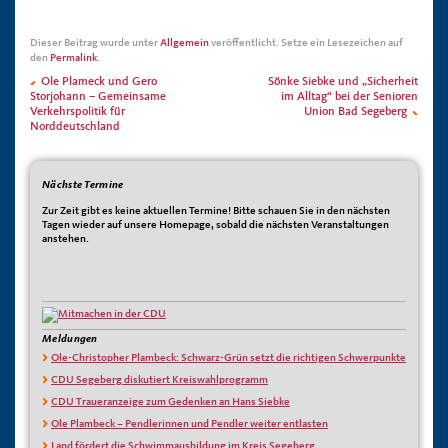
Dieser Beitrag wurde unter
Allgemein
veröffentlicht. Setze ein Lesezeichen auf
den
Permalink
.
Ole Plameck und Gero
Sönke Siebke und „Sicherheit
Storjohann – Gemeinsame
im Alltag“ bei der Senioren
Verkehrspolitik für
Union Bad Segeberg
Norddeutschland
Nächste Termine
Zur Zeit gibt es keine aktuellen Termine! Bitte schauen Sie in den nächsten
Tagen wieder auf unsere Homepage, sobald die nächsten Veranstaltungen
anstehen.
Meldungen
Ole-Christopher Plambeck: Schwarz-Grün setzt die richtigen Schwerpunkte
CDU Segeberg diskutiert Kreiswahlprogramm
CDU Traueranzeige zum Gedenken an Hans Siebke
Ole Plambeck – Pendlerinnen und Pendler weiter entlasten
Land fördert die Schwimmausbildung im Kreis Segeberg