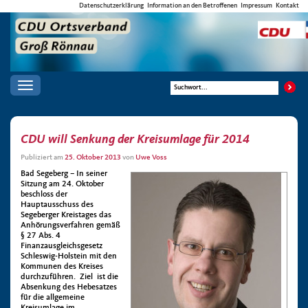
Datenschutzerklärung
Information an den Betroffenen
Impressum
Kontakt
Toggle
navigation
CDU will Senkung der Kreisumlage für 2014
Publiziert am
25. Oktober 2013
von
Uwe Voss
Bad Segeberg – In seiner
Sitzung am 24. Oktober
beschloss der
Hauptausschuss des
Segeberger Kreistages das
Anhörungsverfahren gemäß
§ 27 Abs. 4
Finanzausgleichsgesetz
Schleswig-Holstein mit den
Kommunen des Kreises
durchzuführen. Ziel ist die
Absenkung des Hebesatzes
für die allgemeine