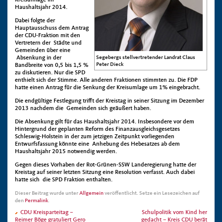
Kreisumlage im
Haushaltsjahr 2014.
Dabei folgte der
Hauptausschuss dem Antrag
der CDU-Fraktion mit den
Vertretern der Städte und
Gemeinden über eine
Segebergs stellvertretender Landrat Claus
Absenkung in der
Peter Dieck
Bandbreite von 0,5 bis 1,5 %
zu diskutieren. Nur die SPD
enthielt sich der Stimme. Alle anderen Fraktionen stimmten zu. Die FDP
hatte einen Antrag für die Senkung der Kreisumlage um 1% eingebracht.
Die endgültige Festlegung trifft der Kreistag in seiner Sitzung im Dezember
2013 nachdem die Gemeinden sich geäußert haben.
Die Absenkung gilt für das Haushaltsjahr 2014. Insbesondere vor dem
Hintergrund der geplanten Reform des Finanzausgleichsgesetzes
Schleswig-Holstein in der zum jetzigen Zeitpunkt vorliegenden
Entwurfsfassung könnte eine Anhebung des Hebesatzes ab dem
Haushaltsjahr 2015 notwendig werden.
Gegen dieses Vorhaben der Rot-Grünen-SSW Landeregierung hatte der
Kreistag auf seiner letzten Sitzung eine Resolution verfasst. Auch dabei
hatte sich die SPD Fraktion enthalten.
Dieser Beitrag wurde unter
Allgemein
veröffentlicht. Setze ein Lesezeichen auf
den
Permalink
.
CDU Kreisparteitag –
Schulpolitik vom Kind her
Reimer Böge gratuliert Gero
gedacht – Kreis CDU berät