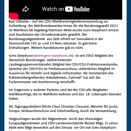
Bad Oldesloe – Auf der CDU-Wahlkreismitgliederversammlung zur
Aufstellung der Wahlkreisbewerber/innen für die Bundestagswahl 2021
im Wahlkreis 08 Segeberg/Stormarn-Mitte wurde Gero Storjohann erneut
zum Kandidaten der Christdemokraten gewählt. Der
Bundestagsabgeordnete aus Seth erhielt am Sonnabend in der
Stormarnhalle 105 Ja- und 14 Nein-Stimmen. Es gab keine
Enthaltungen. Weitere Kandidaturen gab es nicht.
Gero Storjohann (
www.gero-storjohann.de
) ist seit 2002 Mitglied des
Deutschen Bundestages. stellvertretender
Landesgruppenvorsitzender, Mitglied des CDU/CSU-Fraktionsvorstandes,
Sprecher der CDU/CSU im Petitionsausschuss, ordentliches Mitglied im
Ausschuss für Verkehr und digitale Infrastruktur. Als Vorsitzender des
fraktionsübergreifenden Arbeitskreises „Fahrrad“ hat sich der
Parlamentarier viel Anerkennung verschafft.
Im Gegensatz u anderen Parteien sind bei der CDU alle Mitglieder
wahlberechtigt, die im Wahlkreis wohnen und das 18. Lebensjahr beendet
haben
Als Tagungspräsident führte Claus Christian Claussen, Minister für Justiz,
Europa, Verbraucherschutz und Gleichstellung, durch die Versammlung.
Vorgeschlagen wurde der Abgeordnete durch den ehemaligen
Europaabgeordneten und CDU Landesvorsitzende Reimer Böge. In seiner
Rede wies Böge besonders auf den Einsatz vor Ort von Gero Storjohann