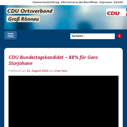
Datenschutzerklärung
Information an den Betroffenen
Impressum
Kontakt
Toggle
navigation
CDU Bundestagskandidat – 88% für Gero
Storjohann
Publiziert am
22. August 2020
von
Uwe Voss