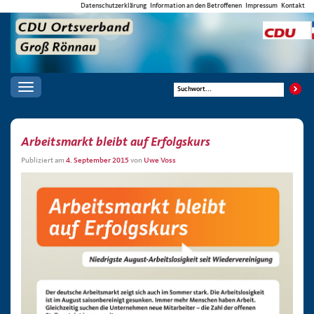
Datenschutzerklärung
Information an den Betroffenen
Impressum
Kontakt
Toggle
navigation
Arbeitsmarkt bleibt auf Erfolgskurs
Publiziert am
4. September 2015
von
Uwe Voss