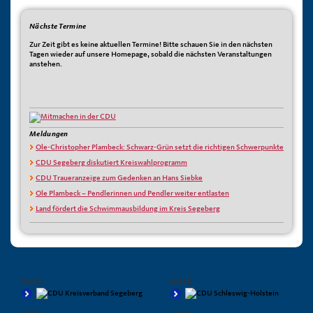
Nächste Termine
Zur Zeit gibt es keine aktuellen Termine! Bitte schauen Sie in den nächsten
Tagen wieder auf unsere Homepage, sobald die nächsten Veranstaltungen
anstehen.
Meldungen
Ole-Christopher Plambeck: Schwarz-Grün setzt die richtigen Schwerpunkte
CDU Segeberg diskutiert Kreiswahlprogramm
CDU Traueranzeige zum Gedenken an Hans Siebke
Ole Plambeck – Pendlerinnen und Pendler weiter entlasten
Land fördert die Schwimmausbildung im Kreis Segeberg
Liste 1
Liste 2