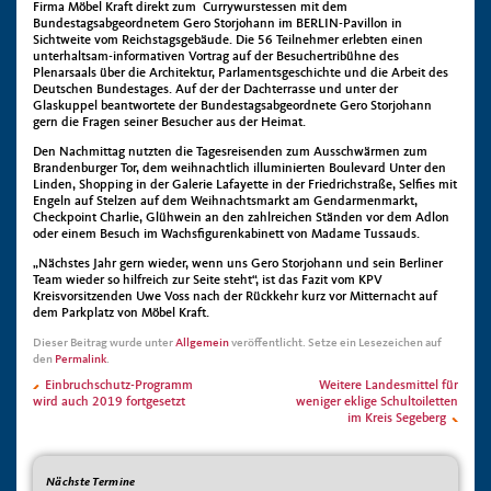
Firma Möbel Kraft direkt zum Currywurstessen mit dem
Bundestagsabgeordnetem Gero Storjohann im BERLIN-Pavillon in
Sichtweite vom Reichstagsgebäude. Die 56 Teilnehmer erlebten einen
unterhaltsam-informativen Vortrag auf der Besuchertribühne des
Plenarsaals über die Architektur, Parlamentsgeschichte und die Arbeit des
Deutschen Bundestages. Auf der der Dachterrasse und unter der
Glaskuppel beantwortete der Bundestagsabgeordnete Gero Storjohann
gern die Fragen seiner Besucher aus der Heimat.
Den Nachmittag nutzten die Tagesreisenden zum Ausschwärmen zum
Brandenburger Tor, dem weihnachtlich illuminierten Boulevard Unter den
Linden, Shopping in der Galerie Lafayette in der Friedrichstraße, Selfies mit
Engeln auf Stelzen auf dem Weihnachtsmarkt am Gendarmenmarkt,
Checkpoint Charlie, Glühwein an den zahlreichen Ständen vor dem Adlon
oder einem Besuch im Wachsfigurenkabinett von Madame Tussauds.
„Nächstes Jahr gern wieder, wenn uns Gero Storjohann und sein Berliner
Team wieder so hilfreich zur Seite steht“, ist das Fazit vom KPV
Kreisvorsitzenden Uwe Voss nach der Rückkehr kurz vor Mitternacht auf
dem Parkplatz von Möbel Kraft.
Dieser Beitrag wurde unter
Allgemein
veröffentlicht. Setze ein Lesezeichen auf
den
Permalink
.
Einbruchschutz-Programm
Weitere Landesmittel für
wird auch 2019 fortgesetzt
weniger eklige Schultoiletten
im Kreis Segeberg
Nächste Termine