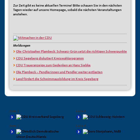
Zur Zeit gibt es keine aktuellen Termine! Bitte schauen Sie in den nächsten
Tagen wieder auf unsere Homepage, sobald die nächsten Veranstaltungen
anstehen.
Meldungen
Ole-Christopher Plambeck: Schwarz-Grün setzt die richtigen Schwerpunkte
CDU Segeberg diskutiert Kreiswahlprogramm
CDU Traueranzeige zum Gedenken an Hans Siebke
Ole Plambeck – Pendlerinnen und Pendler weiter entlasten
Land fördert die Schwimmausbildung im Kreis Segeberg
Liste 1
Liste 2
Liste 3
Liste 4