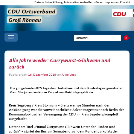
Datenschutzerklärung
Information an den Betroffenen
Impressum
Kontakt
Toggle
navigation
Alle Jahre wieder: Currywurst-Glühwein und
zurück
Publiziert am
16. Dezember 2018
von
Uwe Voss
Die gut gelaunten KPV Tagestour-Teilnehmer mit dem Bundestagsabgeordneten
Gero Storjohann unter der Kuppel vom Reichstagsgebäude
Kreis Segeberg / Kreis Stormarn – Breits wenige Stunden nach der
Ankündigung war die vorweihnachtliche Adventstagestour nach Berlin der
Kommunalpolitischen Vereinigung der CDU im Kreis Segeberg komplett
ausgebucht.
Unter dem Titel „Einmal Currywurst-Glühwein Unter den Linden und
zurück“ – startet der Bus am Sonnabend auf dem Kundenparkplatz der