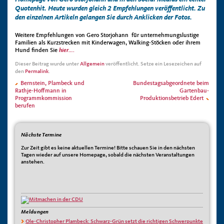
Quotenhit. Heute wurden gleich 2 Empfehlungen veröffentlicht. Zu
den einzelnen Artikeln gelangen Sie durch Anklicken der Fotos.
Weitere Empfehlungen von Gero Storjohann für unternehmungslustige
Familien als Kurzstrecken mit Kinderwagen, Walking-Stöcken oder ihrem
Hund finden Sie
hier….
Dieser Beitrag wurde unter
Allgemein
veröffentlicht. Setze ein Lesezeichen auf
den
Permalink
.
Bernstein, Plambeck und
Bundestagsabgeordnete beim
Rathje-Hoffmann in
Gartenbau-
Programmkommission
Produktionsbetrieb Edert
berufen
Nächste Termine
Zur Zeit gibt es keine aktuellen Termine! Bitte schauen Sie in den nächsten
Tagen wieder auf unsere Homepage, sobald die nächsten Veranstaltungen
anstehen.
Meldungen
Ole-Christopher Plambeck: Schwarz-Grün setzt die richtigen Schwerpunkte